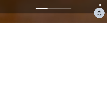
사업 분야
콜센터
도시의 하루를 밝히는
손빛
들