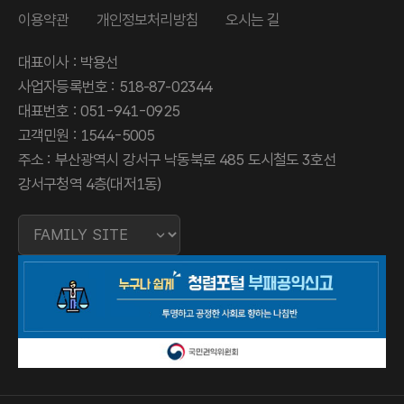
이용약관
개인정보처리방침
오시는 길
대표이사 : 박용선
사업자등록번호 : 518‑87‑02344
대표번호 : 051-941-0925
고객민원 : 1544-5005
주소 : 부산광역시 강서구 낙동북로 485 도시철도 3호선
강서구청역 4층(대저1동)